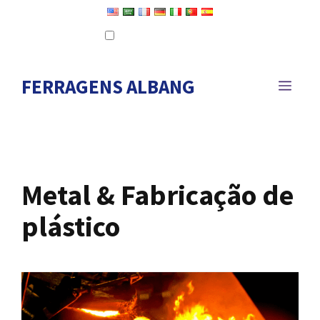
Ir
Definir como idioma padrão
para
Editar tradução
o
conteúdo
FERRAGENS ALBANG
CARD
Metal & Fabricação de
plástico