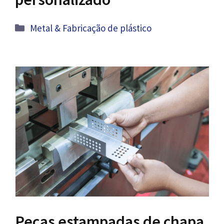
Categorias
Metal & Fabricação de plástico
Peças estampadas de chapa