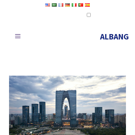
خطى
تعيين كلغة افتراضية
لى
تحرير الترجمة
لمحتوى
ALBANG
قائمة
طعام